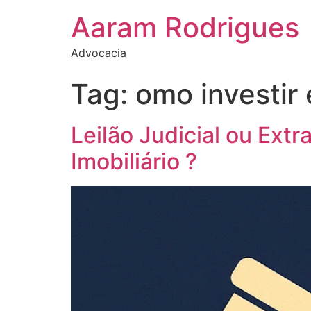
Aaram Rodrigues
Advocacia
Tag:
omo investir 
Leilão Judicial ou Extr
Imobiliário ?