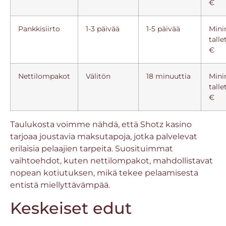
€
Pankkisiirto
1-3 päivää
1-5 päivää
Mini
talle
€
Nettilompakot
Välitön
18 minuuttia
Mini
talle
€
Taulukosta voimme nähdä, että Shotz kasino
tarjoaa joustavia maksutapoja, jotka palvelevat
erilaisia pelaajien tarpeita. Suosituimmat
vaihtoehdot, kuten nettilompakot, mahdollistavat
nopean kotiutuksen, mikä tekee pelaamisesta
entistä miellyttävämpää.
Keskeiset edut