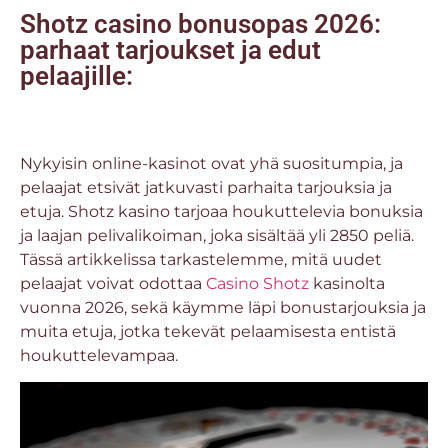
Shotz casino bonusopas 2026:
parhaat tarjoukset ja edut
pelaajille:
Nykyisin online-kasinot ovat yhä suositumpia, ja
pelaajat etsivät jatkuvasti parhaita tarjouksia ja
etuja. Shotz kasino tarjoaa houkuttelevia bonuksia
ja laajan pelivalikoiman, joka sisältää yli 2850 peliä.
Tässä artikkelissa tarkastelemme, mitä uudet
pelaajat voivat odottaa
Casino Shotz
kasinolta
vuonna 2026, sekä käymme läpi bonustarjouksia ja
muita etuja, jotka tekevät pelaamisesta entistä
houkuttelevampaa.