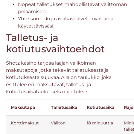
Nopeat talletukset mahdollistavat välittömän
pelaamisen.
Yhteisön tuki ja asiakaspalvelu ovat aina
käytettävissäsi.
Talletus- ja
kotiutusvaihtoehdot
Shotz kasino tarjoaa laajan valikoiman
maksutapoja, jotka tekevät talletuksesta ja
kotiutuksesta sujuvaa. Alla on taulukko, joka
esittelee eri maksutavat, talletus- ja
kotiutusaikataulut sekä rajoitukset.
Maksutapa
Talletusaika
Kotiutusaika
Rajo
Korttimaksut
Välitön
18 minuuttia
Mini
talle