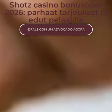
Shotz casino bonusopas
2026: parhaat tarjoukset ja
edut pelaajille
FALE COM UM ADVOGADO AGORA