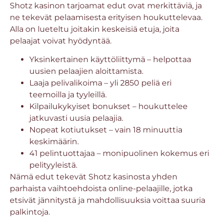
Shotz kasinon tarjoamat edut ovat merkittäviä, ja
ne tekevät pelaamisesta erityisen houkuttelevaa.
Alla on lueteltu joitakin keskeisiä etuja, joita
pelaajat voivat hyödyntää.
Yksinkertainen käyttöliittymä – helpottaa
uusien pelaajien aloittamista.
Laaja pelivalikoima – yli 2850 peliä eri
teemoilla ja tyyleillä.
Kilpailukykyiset bonukset – houkuttelee
jatkuvasti uusia pelaajia.
Nopeat kotiutukset – vain 18 minuuttia
keskimäärin.
41 pelintuottajaa – monipuolinen kokemus eri
pelityyleistä.
Nämä edut tekevät Shotz kasinosta yhden
parhaista vaihtoehdoista online-pelaajille, jotka
etsivät jännitystä ja mahdollisuuksia voittaa suuria
palkintoja.