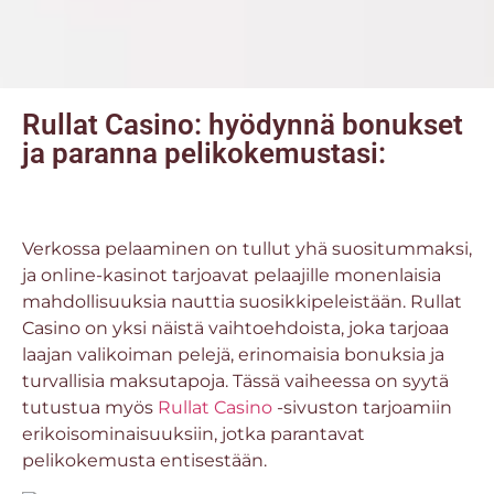
Rullat Casino: hyödynnä bonukset
ja paranna pelikokemustasi:
Verkossa pelaaminen on tullut yhä suositummaksi,
ja online-kasinot tarjoavat pelaajille monenlaisia
mahdollisuuksia nauttia suosikkipeleistään. Rullat
Casino on yksi näistä vaihtoehdoista, joka tarjoaa
laajan valikoiman pelejä, erinomaisia bonuksia ja
turvallisia maksutapoja. Tässä vaiheessa on syytä
tutustua myös
Rullat Casino
-sivuston tarjoamiin
erikoisominaisuuksiin, jotka parantavat
pelikokemusta entisestään.