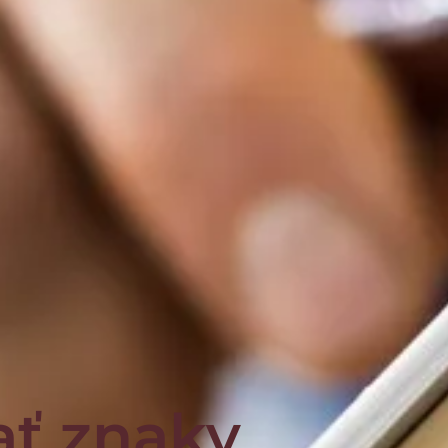
ať znaky