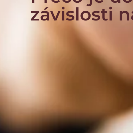
závislosti 