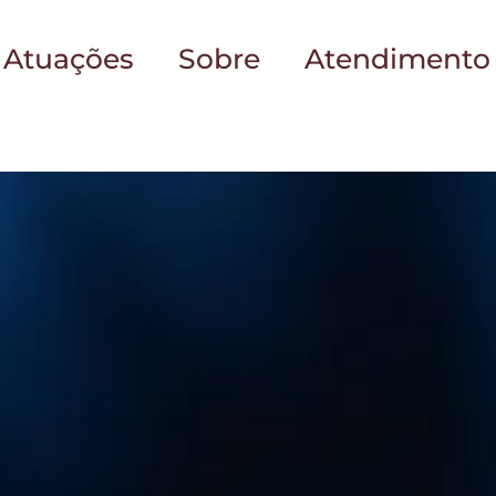
Atuações
Sobre
Atendimento