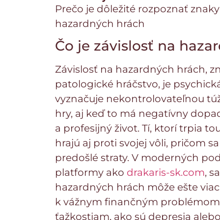
Prečo je dôležité rozpoznať znaky 
hazardných hrách
Čo je závislosť na haza
Závislosť na hazardných hrách, z
patologické hráčstvo, je psychick
vyznačuje nekontrolovateľnou tú
hry, aj keď to má negatívny dopa
a profesijný život. Tí, ktorí trpia t
hrajú aj proti svojej vôli, pričom s
predošlé straty. V moderných po
platformy ako
drakaris-sk.com
, s
hazardných hrách môže ešte viac 
k vážnym finančným problémom
ťažkostiam, ako sú depresia alebo