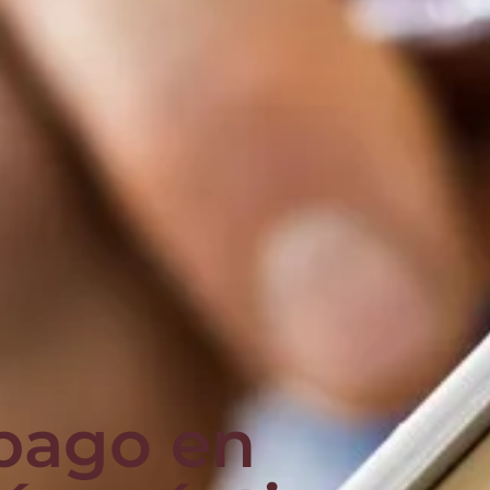
pago en