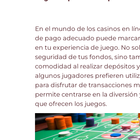
En el mundo de los casinos en lín
de pago adecuado puede marcar 
en tu experiencia de juego. No sol
seguridad de tus fondos, sino tam
comodidad al realizar depósitos y 
algunos jugadores prefieren utiliz
para disfrutar de transacciones má
permite centrarse en la diversión
que ofrecen los juegos.