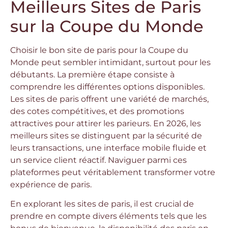
Meilleurs Sites de Paris
sur la Coupe du Monde
Choisir le bon site de paris pour la Coupe du
Monde peut sembler intimidant, surtout pour les
débutants. La première étape consiste à
comprendre les différentes options disponibles.
Les sites de paris offrent une variété de marchés,
des cotes compétitives, et des promotions
attractives pour attirer les parieurs. En 2026, les
meilleurs sites se distinguent par la sécurité de
leurs transactions, une interface mobile fluide et
un service client réactif. Naviguer parmi ces
plateformes peut véritablement transformer votre
expérience de paris.
En explorant les sites de paris, il est crucial de
prendre en compte divers éléments tels que les