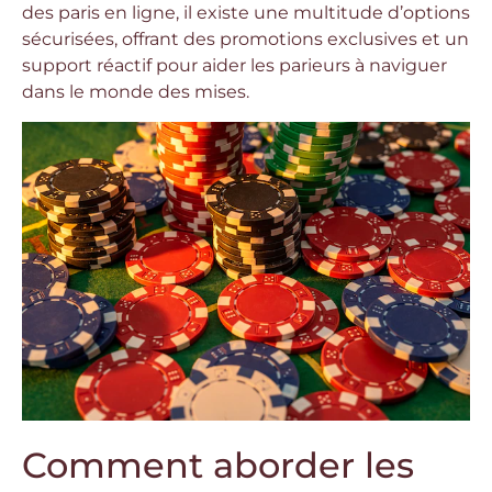
des paris en ligne, il existe une multitude d’options
sécurisées, offrant des promotions exclusives et un
support réactif pour aider les parieurs à naviguer
dans le monde des mises.
Comment aborder les