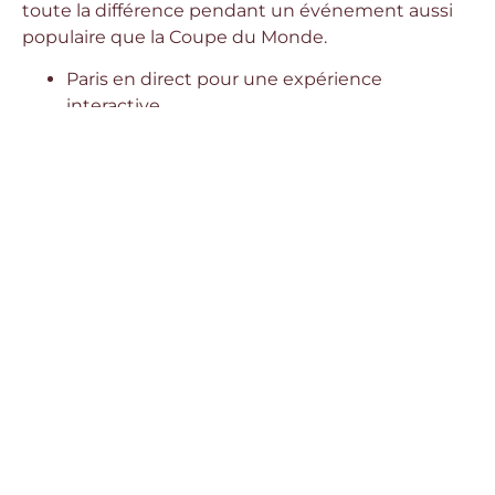
toute la différence pendant un événement aussi
populaire que la Coupe du Monde.
Paris en direct pour une expérience
interactive.
Cotes compétitives qui maximisent vos gains.
Promotions intéressantes, comme des bonus
de bienvenue attrayants.
Avantages clés des sites
de paris
Les avantages de choisir un bon site de paris ne se
limitent pas seulement à la variété des options de
paris. Voici quelques raisons pour lesquelles vous
devriez envisager de parier en ligne pour la Coupe
du Monde 2026 :
Accès à un large éventail de marchés de