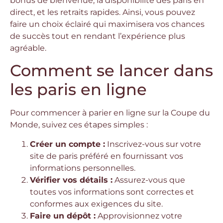
bonus de bienvenue, la disponibilité des paris en
direct, et les retraits rapides. Ainsi, vous pouvez
faire un choix éclairé qui maximisera vos chances
de succès tout en rendant l’expérience plus
agréable.
Comment se lancer dans
les paris en ligne
Pour commencer à parier en ligne sur la Coupe du
Monde, suivez ces étapes simples :
Créer un compte :
Inscrivez-vous sur votre
site de paris préféré en fournissant vos
informations personnelles.
Vérifier vos détails :
Assurez-vous que
toutes vos informations sont correctes et
conformes aux exigences du site.
Faire un dépôt :
Approvisionnez votre