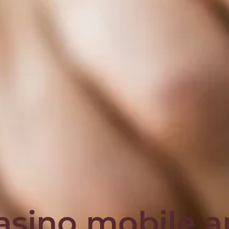
asino mobile ap