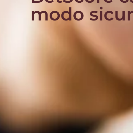
modo sicur