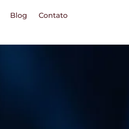
Blog
Contato