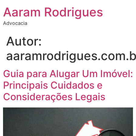
Aaram Rodrigues
Advocacia
Autor:
aaramrodrigues.com.b
Guia para Alugar Um Imóvel:
Principais Cuidados e
Considerações Legais