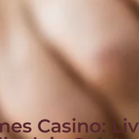
mes Casino: Li