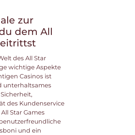
ale zur
du dem All
itrittst
elt des All Star
ige wichtige Aspekte
tigen Casinos ist
nd unterhaltsames
Sicherheit,
ät des Kundenservice
 All Star Games
 benutzerfreundliche
nsboni und ein