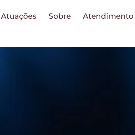
Atuações
Sobre
Atendimento