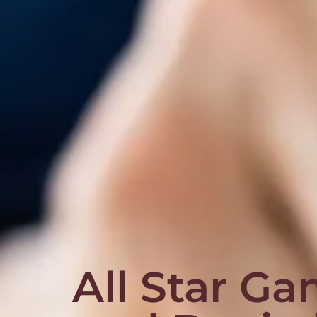
All Star Ga