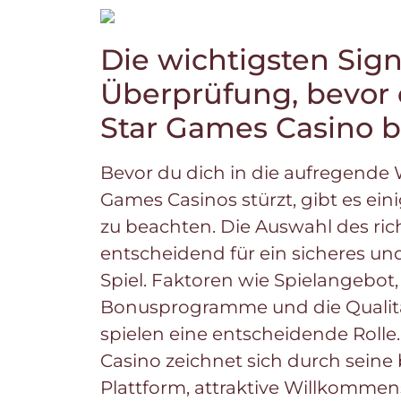
Die wichtigsten Sign
Überprüfung, bevor 
Star Games Casino be
Bevor du dich in die aufregende W
Games Casinos stürzt, gibt es ein
zu beachten. Die Auswahl des rich
entscheidend für ein sicheres u
Spiel. Faktoren wie Spielangebot, 
Bonusprogramme und die Qualit
spielen eine entscheidende Rolle.
Casino zeichnet sich durch seine
Plattform, attraktive Willkomme