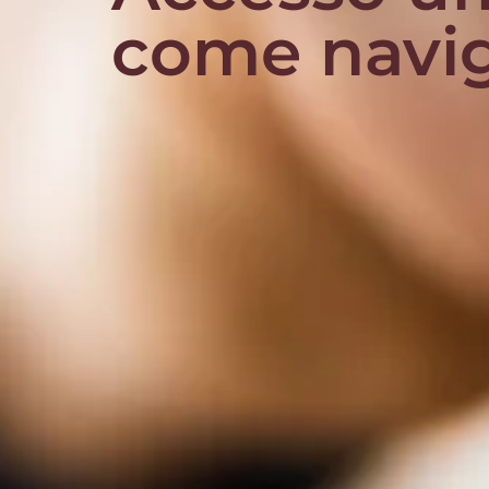
come navig