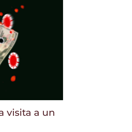
a visita a un