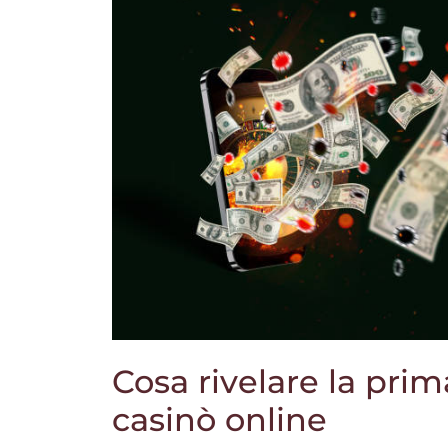
Cosa rivelare la prim
casinò online