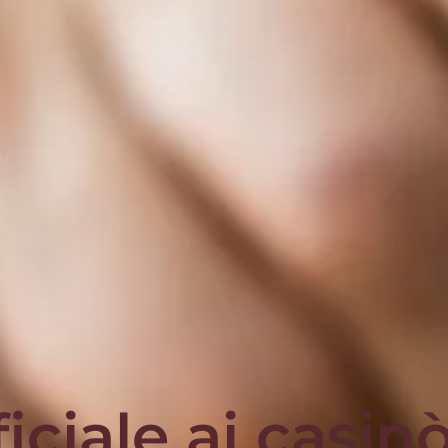
iciale ai casinò